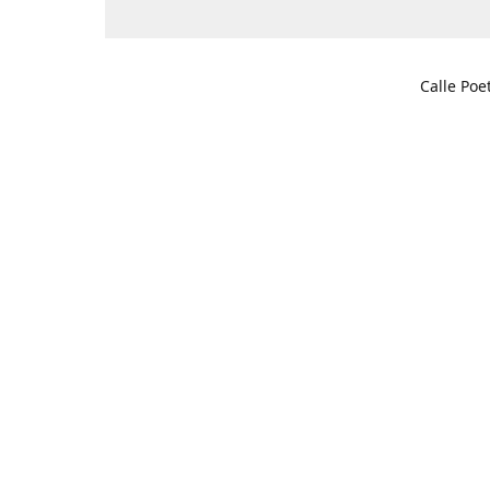
Calle Poe
03201 Elc
Cómo l