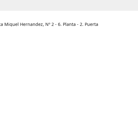
ta Miguel Hernandez, Nº 2 - 6. Planta - 2. Puerta
he / Alicante
HORARIO
legar
Lunes - Viernes
09:00 - 13:30
Sábado
Cerrado
Domingo
Cerrado
965.466.120
info@unabux.es
www.unabux.e