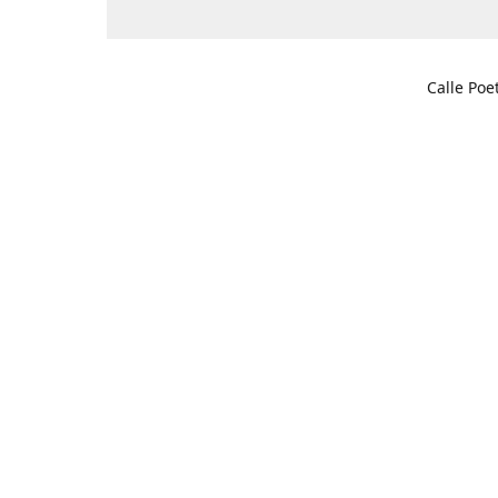
Calle Poe
03201 Elc
Cómo l