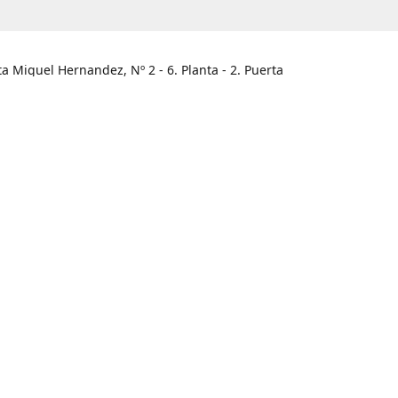
ta Miguel Hernandez, Nº 2 - 6. Planta - 2. Puerta
he / Alicante
HORARIO
legar
Lunes - Viernes
09:00 - 13:30
Sábado
Cerrado
Domingo
Cerrado
965.466.120
info@unabux.es
www.unabux.e