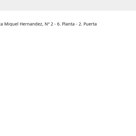
ta Miguel Hernandez, Nº 2 - 6. Planta - 2. Puerta
he / Alicante
HORARIO
legar
Lunes - Viernes
09:00 - 13:30
Sábado
Cerrado
Domingo
Cerrado
965.466.120
info@unabux.es
www.unabux.e