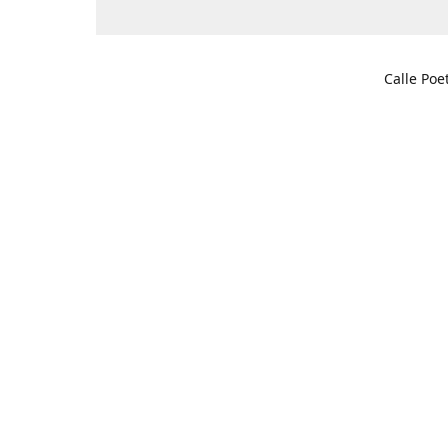
Calle Poe
03201 Elc
Cómo l