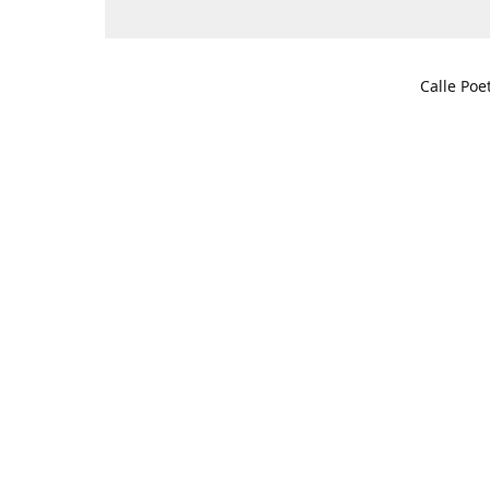
Calle Poe
03201 Elc
Cómo l