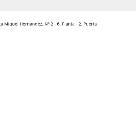
ta Miguel Hernandez, Nº 2 - 6. Planta - 2. Puerta
he / Alicante
HORARIO
legar
Lunes - Viernes
09:00 - 13:30
Sábado
Cerrado
Domingo
Cerrado
965.466.120
info@unabux.es
www.unabux.e